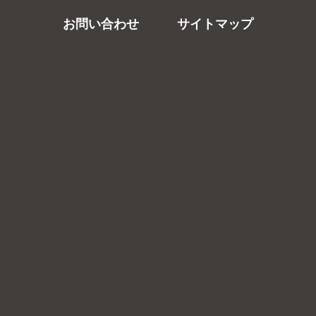
お問い合わせ
サイトマップ
サービス向上宣言
倫理コード
お客さま本位の業務運営の実現に向けた取組方針
勧誘方針
最良執行方針
利益相反管理方針
反社会的勢力に対する基本方針
マネー・ローンダリング等防止に係る基本方針
サイトポリシー
プライバシーポリシー